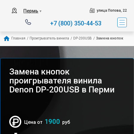
Пермь
улица Попова, 22
▼
+7 (800) 350-44-53
Главная
/
Проигрыватель винила
/
DP-200USB
/
Замена кнопок
Замена кнопок
проигрывателя винила
Denon DP-200USB в Перми
1900
Цена от
руб