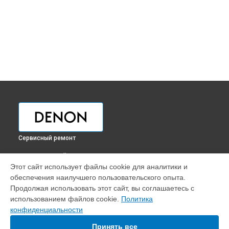
Сервисный ремонт
ВЫБЕРИ СВОЙ ГОРОД
Этот сайт использует файлы cookie для аналитики и
Замена кнопок проигрывателя винила DP-200USB Denon в
обеспечения наилучшего пользовательского опыта.
Краснодаре
Продолжая использовать этот сайт, вы соглашаетесь с
Замена кнопок проигрывателя винила DP-200USB Denon в
использованием файлов cookie.
Политика
Ростове-на-Дону
конфиденциальности
Замена кнопок проигрывателя винила DP-200USB Denon в
Нижнем Новгороде
Принять все