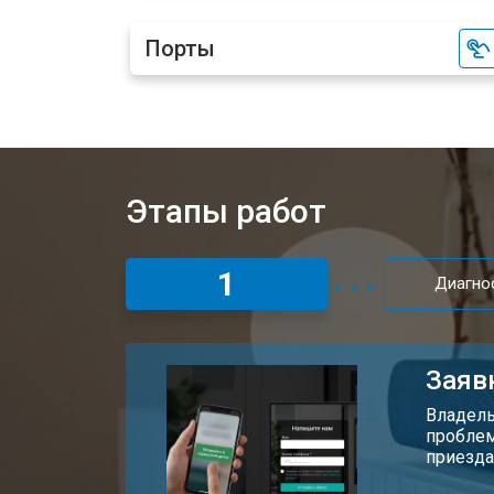
Порты
Этапы работ
1
Диагно
Заяв
Владель
проблем
приезда