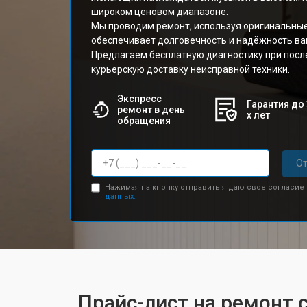
широком ценовом диапазоне.
Мы проводим ремонт, используя оригинальные
обеспечивает долговечность и надёжность ва
Предлагаем бесплатную диагностику при пос
курьерскую доставку неисправной техники.
Экспресс
Гарантия до 
ремонт в день
х лет
обращения
От
Нажимая на кнопку отправить я даю свое согласие
данных.
Прайс-лист на ремонт 