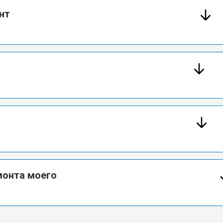
нт
монта моего