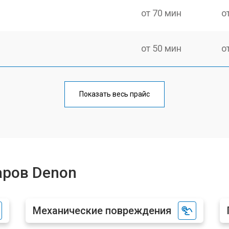
от 70 мин
о
от 50 мин
о
от 80 мин
о
Показать весь прайс
аров Denon
Механические повреждения