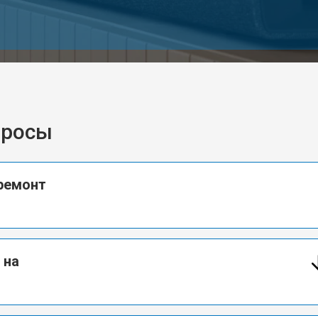
просы
ремонт
 на