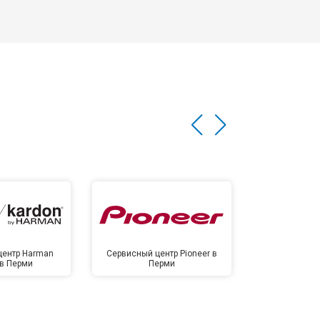
центр Harman
Сервисный центр Pioneer в
Сервисный ц
 в Перми
Перми
Пе