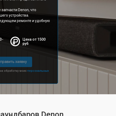
 запчасти Denon, что
шего устройства.
ледующем ремонте и удобную
3-
Цена от 1500
руб
править заявку
 на обработку моих
персональных
саундбаров Denon